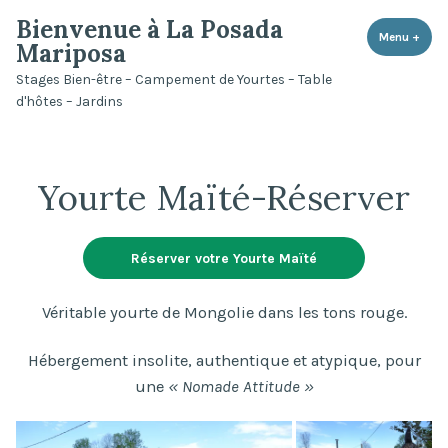
Accéder
Bienvenue à La Posada
au
Menu
+
dépli
rédui
Mariposa
contenu
Stages Bien-être – Campement de Yourtes – Table
d'hôtes – Jardins
Yourte Maïté-Réserver
Réserver votre Yourte Maïté
Véritable yourte de Mongolie dans les tons rouge.
Hébergement insolite, authentique et atypique, pour
une
« Nomade Attitude »