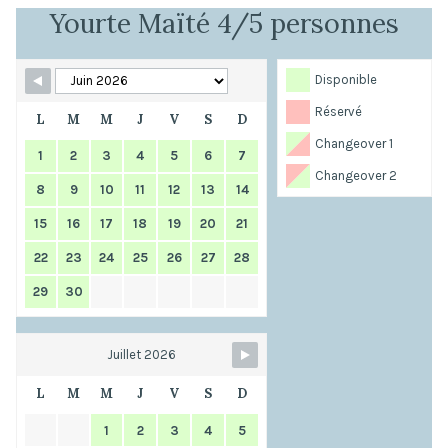
Yourte Maïté 4/5 personnes
Disponible
Réservé
L
M
M
J
V
S
D
Changeover 1
1
2
3
4
5
6
7
Changeover 2
8
9
10
11
12
13
14
15
16
17
18
19
20
21
22
23
24
25
26
27
28
29
30
Juillet 2026
L
M
M
J
V
S
D
1
2
3
4
5