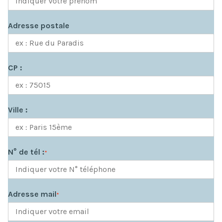
Adresse postale
CP :
Ville :
N° de tél :
*
Adresse mail
*