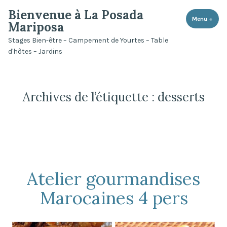
Accéder
Bienvenue à La Posada
au
Menu
+
dépli
rédui
Mariposa
contenu
Stages Bien-être – Campement de Yourtes – Table
d'hôtes – Jardins
Archives de l’étiquette :
desserts
Atelier gourmandises
Marocaines 4 pers