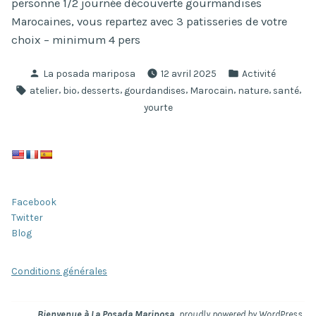
personne 1/2 journée découverte gourmandises
Marocaines, vous repartez avec 3 patisseries de votre
choix – minimum 4 pers
Publié
Publié
La posada mariposa
12 avril 2025
Activité
par
dans
Étiquettes :
,
,
,
,
,
,
,
atelier
bio
desserts
gourdandises
Marocain
nature
santé
yourte
Facebook
Twitter
Blog
Conditions générales
,
.
Bienvenue à La Posada Mariposa
proudly powered by WordPress