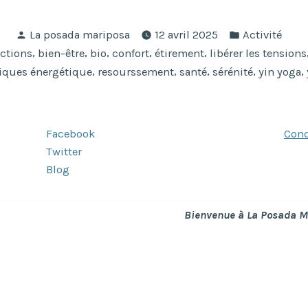
Publié
Publié
La posada mariposa
12 avril 2025
Activité
par
dans
,
,
,
,
,
nctions
bien-être
bio
confort
étirement
libérer les tensions
a
,
,
,
,
,
iques énergétique
resourssement
santé
sérénité
yin yoga
te
Facebook
Cond
onnes »
Twitter
Blog
Bienvenue à La Posada M