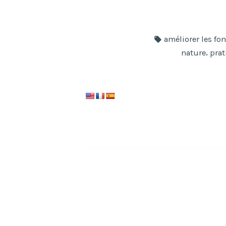
au
Yin
Étiquettes :
améliorer les fo
yog
,
nature
prat
en
Your
4
pers