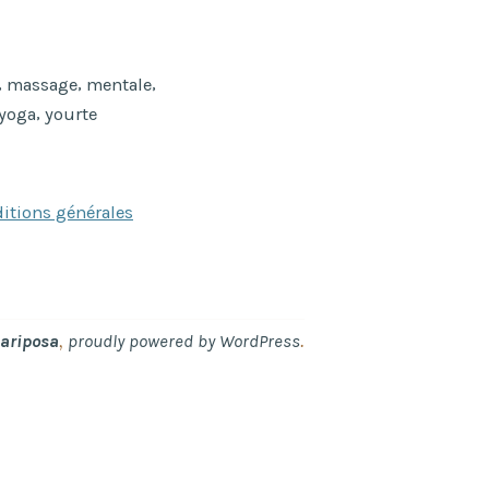
,
,
,
massage
mentale
,
yoga
yourte
itions générales
,
.
ariposa
proudly powered by WordPress