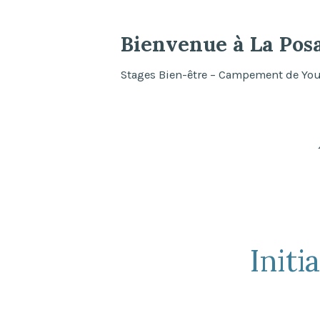
Accéder
au
Bienvenue à La Pos
contenu
Stages Bien-être – Campement de Your
Initi