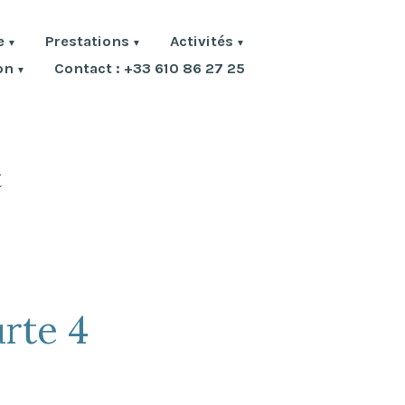
e
Prestations
Activités
on
Contact : +33 610 86 27 25
t
urte 4