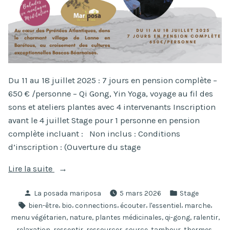
Du 11 au 18 juillet 2025 : 7 jours en pension complète –
650 € /personne – Qi Gong, Yin Yoga, voyage au fil des
sons et ateliers plantes avec 4 intervenants Inscription
avant le 4 juillet Stage pour 1 personne en pension
complète incluant : Non inclus : Conditions
d’inscription : (Ouverture du stage
« Stage
Lire la suite
d’été
Publié
Publié
La posada mariposa
5 mars 2026
Stage
« S’éveiller
par
dans
Étiquettes :
,
,
,
,
,
,
bien-être
bio
connections
écouter
l'essentiel
marche
à
,
,
,
,
,
menu végétarien
nature
plantes médicinales
qi-gong
ralentir
Soi » »
,
,
,
,
,
,
relaxation
ressentir
ressourcer
source
tambour
thermes